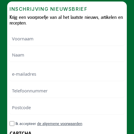
INSCHRIJVING NIEUWSBRIEF
Krijg een voorproefje van al het laatste nieuws, artikelen en
recepten.
Voornaam
Voornam
Naam
e-
mailadres
Telefoonnummer
Postcode
ZIP
RGPD
Ik accepteer
de algemene voorwaarden
/
Postal
CAPTCHA