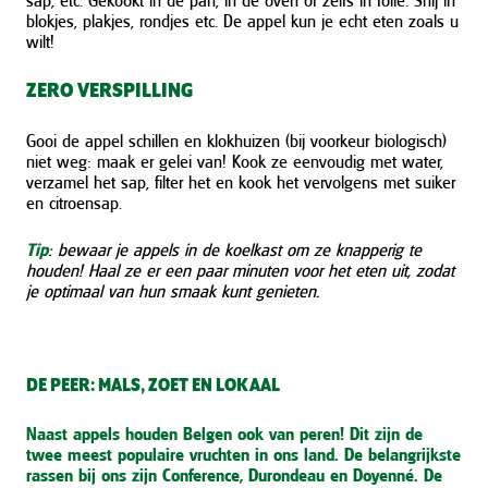
sap, etc. Gekookt in de pan, in de oven of zelfs in folie. Snij in
blokjes, plakjes, rondjes etc. De appel kun je echt eten zoals u
wilt!
ZERO VERSPILLING
Gooi de appel schillen en klokhuizen (bij voorkeur biologisch)
niet weg: maak er gelei van! Kook ze eenvoudig met water,
verzamel het sap, filter het en kook het vervolgens met suiker
en citroensap.
Tip
: bewaar je appels in de koelkast om ze knapperig te
houden! Haal ze er een paar minuten voor het eten uit, zodat
je optimaal van hun smaak kunt genieten.
DE PEER: MALS, ZOET EN LOKAAL
Naast appels houden Belgen ook van peren! Dit zijn de
twee meest populaire vruchten in ons land. De belangrijkste
rassen bij ons zijn Conference, Durondeau en Doyenné. De