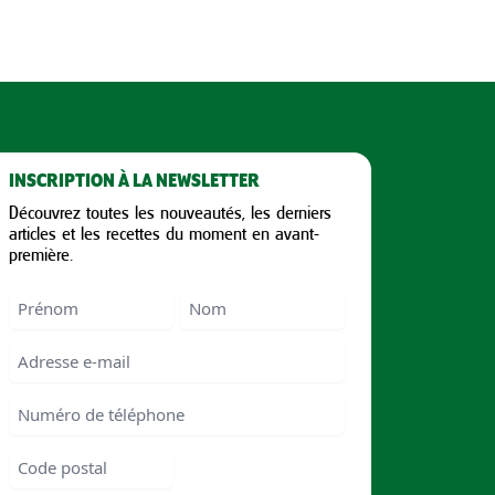
INSCRIPTION À LA NEWSLETTER
Découvrez toutes les nouveautés, les derniers
articles et les recettes du moment en avant-
première.
Nom
First
Last
Email
Numéro
de
téléphone
Code
postal