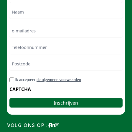
Voornam
Naam
e-
mailadres
Telefoonnummer
Postcode
ZIP
RGPD
Ik accepteer
de algemene voorwaarden
/
Postal
CAPTCHA
Code
VOLG ONS OP :