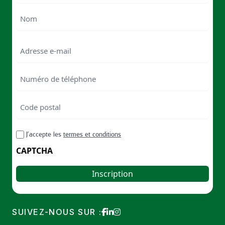
First
Last
Email
Numéro
de
téléphone
Code
postal
Code
RGPD
J’accepte les
termes et conditions
postal
CAPTCHA
SUIVEZ-NOUS SUR :