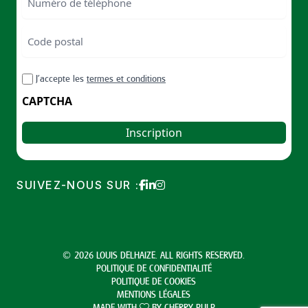
de
téléphone
Code
postal
Code
RGPD
J’accepte les
termes et conditions
postal
CAPTCHA
SUIVEZ-NOUS SUR :
© 2026 LOUIS DELHAIZE. ALL RIGHTS RESERVED.
POLITIQUE DE CONFIDENTIALITÉ
POLITIQUE DE COOKIES
MENTIONS LÉGALES
MADE WITH
BY
CHERRY PULP