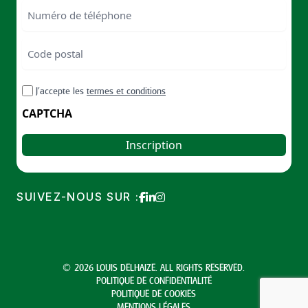
Numéro
de
téléphone
Code
postal
Code
RGPD
J’accepte les
termes et conditions
postal
CAPTCHA
SUIVEZ-NOUS SUR :
© 2026 LOUIS DELHAIZE. ALL RIGHTS RESERVED.
POLITIQUE DE CONFIDENTIALITÉ
POLITIQUE DE COOKIES
MENTIONS LÉGALES