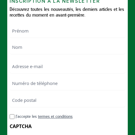
INSCRIPTION À LA NEWSLETTER
Découvrez toutes les nouveautés, les derniers articles et les
recettes du moment en avant-première.
Nom
First
Last
Email
Numéro
de
téléphone
Code
postal
Code
RGPD
J’accepte les
termes et conditions
postal
CAPTCHA