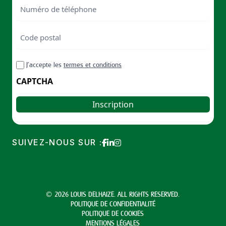
Numéro
de
téléphone
Code
postal
Code
RGPD
J’accepte les
termes et conditions
postal
CAPTCHA
SUIVEZ-NOUS SUR :
© 2026 LOUIS DELHAIZE. ALL RIGHTS RESERVED.
POLITIQUE DE CONFIDENTIALITÉ
POLITIQUE DE COOKIES
MENTIONS LÉGALES