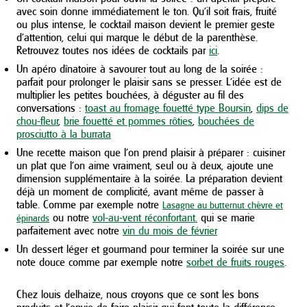
avec soin donne immédiatement le ton. Qu’il soit frais, fruité
ou plus intense, le cocktail maison devient le premier geste
d’attention, celui qui marque le début de la parenthèse.
Retrouvez toutes nos idées de cocktails par
ici
.
Un apéro dînatoire à savourer tout au long de la soirée :
parfait pour prolonger le plaisir sans se presser. L’idée est de
multiplier les petites bouchées, à déguster au fil des
conversations :
toast au fromage fouetté type Boursin
,
dips de
chou-fleur
,
brie fouetté et pommes rôties
,
bouchées de
prosciutto à la burrata
Une recette maison que l’on prend plaisir à préparer : cuisiner
un plat que l’on aime vraiment, seul ou à deux, ajoute une
dimension supplémentaire à la soirée. La préparation devient
déjà un moment de complicité, avant même de passer à
table. Comme par exemple notre
Lasagne au butternut chèvre et
ou notre
vol-au-vent réconfortant.
qui se marie
épinards
parfaitement avec notre
vin du mois de février
Un dessert léger et gourmand pour terminer la soirée sur une
note douce comme par exemple notre
sorbet de fruits rouges
.
Chez louis delhaize, nous croyons que ce sont les bons
produits et l’envie de faire plaisir qui font toute la différence,