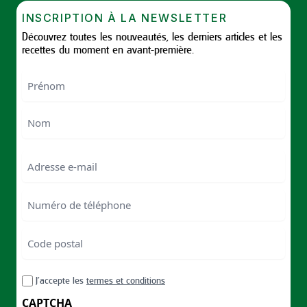
INSCRIPTION À LA NEWSLETTER
Découvrez toutes les nouveautés, les derniers articles et les
recettes du moment en avant-première.
Nom
First
Last
Email
Numéro
de
téléphone
Code
postal
Code
RGPD
J’accepte les
termes et conditions
postal
CAPTCHA