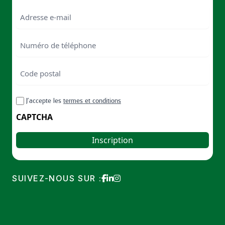
Last
Email
Numéro
de
téléphone
Code
postal
Code
RGPD
J’accepte les
termes et conditions
postal
CAPTCHA
SUIVEZ-NOUS SUR :