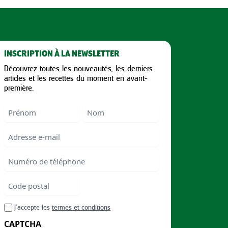
INSCRIPTION À LA NEWSLETTER
Découvrez toutes les nouveautés, les derniers
articles et les recettes du moment en avant-
première.
Nom
First
Last
Email
Numéro
de
téléphone
Code
postal
Code
RGPD
J’accepte les
termes et conditions
postal
CAPTCHA