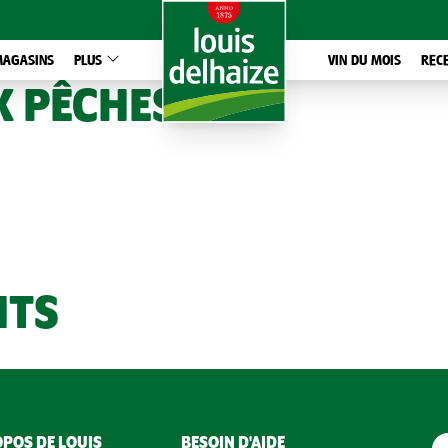
MAGASINS
PLUS
VIN DU MOIS
REC
X PÊCHES
NTS
POS DE LOUIS
BESOIN D'AIDE