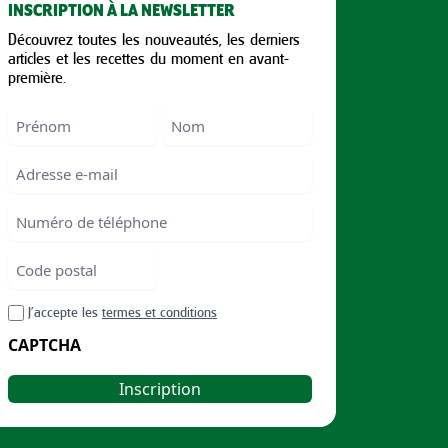
INSCRIPTION À LA NEWSLETTER
Découvrez toutes les nouveautés, les derniers
articles et les recettes du moment en avant-
première.
Nom
First
Last
Email
Numéro
de
téléphone
Code
postal
Code
RGPD
J’accepte les
termes et conditions
postal
CAPTCHA