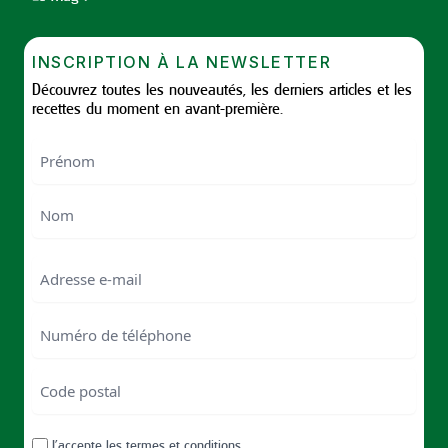
INSCRIPTION À LA NEWSLETTER
Découvrez toutes les nouveautés, les derniers articles et les
recettes du moment en avant-première.
Nom
First
Last
Email
Numéro
de
téléphone
Code
postal
Code
RGPD
J’accepte les
termes et conditions