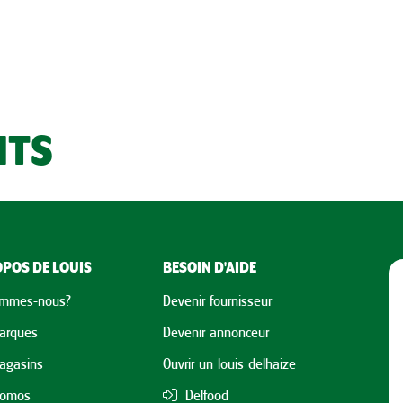
NTS
POS DE LOUIS
BESOIN D'AIDE
ommes-nous?
Devenir fournisseur
arques
Devenir annonceur
agasins
Ouvrir un louis delhaize
romos
Delfood