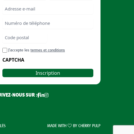
First
Last
Email
Numéro
de
téléphone
Code
postal
Code
RGPD
J’accepte les
termes et conditions
postal
CAPTCHA
UIVEZ-NOUS SUR :
LES
MADE WITH
BY
CHERRY PULP