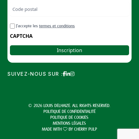
téléphone
Code
postal
Code
RGPD
J’accepte les
termes et conditions
postal
CAPTCHA
SUIVEZ-NOUS SUR :
© 2026 LOUIS DELHAIZE. ALL RIGHTS RESERVED.
POLITIQUE DE CONFIDENTIALITÉ
POLITIQUE DE COOKIES
MENTIONS LÉGALES
MADE WITH
BY
CHERRY PULP