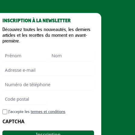
INSCRIPTION À LA NEWSLETTER
Découvrez toutes les nouveautés, les derniers
articles et les recettes du moment en avant-
première.
Nom
First
Last
Email
Numéro
de
téléphone
Code
postal
Code
RGPD
J’accepte les
termes et conditions
postal
CAPTCHA