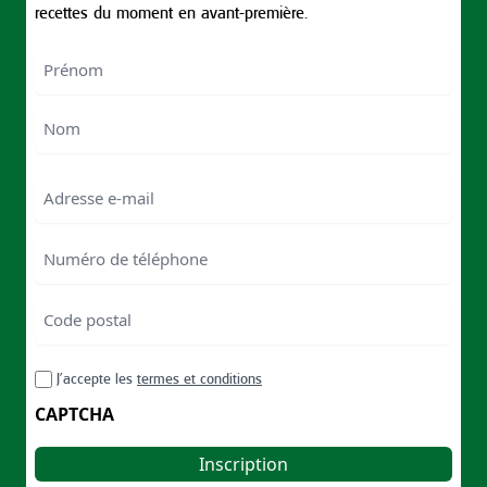
recettes du moment en avant-première.
Nom
First
Last
Email
Numéro
de
téléphone
Code
postal
Code
RGPD
J’accepte les
termes et conditions
postal
CAPTCHA