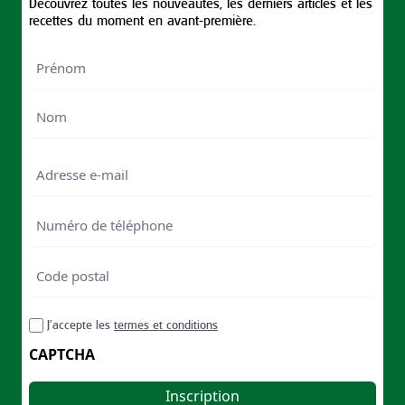
Découvrez toutes les nouveautés, les derniers articles et les
recettes du moment en avant-première.
Nom
First
Last
Email
Numéro
de
téléphone
Code
postal
Code
RGPD
J’accepte les
termes et conditions
postal
CAPTCHA