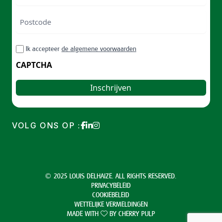
Postcode
ZIP
RGPD
Ik accepteer
de algemene voorwaarden
/
Postal
CAPTCHA
Code
VOLG ONS OP :
© 2025 LOUIS DELHAIZE. ALL RIGHTS RESERVED.
PRIVACYBELEID
COOKIEBELEID
WETTELIJKE VERMELDINGEN
MADE WITH
BY
CHERRY PULP